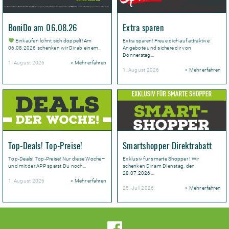
BoniDo am 06.08.26
Extra sparen
Einkaufen lohnt sich doppelt! Am
Extra sparen! Freue dich auf attraktive
06.08.2026 schenken wir Dir ab einem…
Angebote und sichere dir von
Donnerstag…
1. August 2026
» Mehr erfahren
1. August 2026
» Mehr erfahren
Top-Deals! Top-Preise!
Smartshopper Direktrabatt
Top-Deals! Top-Preise! Nur diese Woche–
Exklusiv für smarte Shopper ! Wir
und mit der APP sparst Du noch…
schenken Dir am Dienstag, den
28.07.2026…
1. August 2026
» Mehr erfahren
25. Juli 2026
» Mehr erfahren