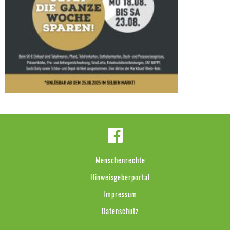
Menschenrechte
Hinweisgeberportal
Impressum
Datenschutz