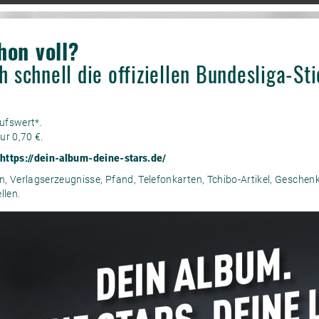
hon voll?
h schnell die offiziellen Bundesliga-S
aufswert*.
ur 0,70 €.
https://dein-album-deine-stars.de/
 Verlagserzeugnisse, Pfand, Telefonkarten, Tchibo-Artikel, Gesche
llen.