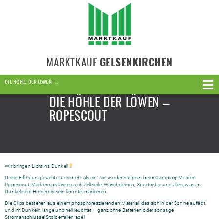
MARKTKAUF
GELSENKIRCHEN
DIE HÖHLE DER LÖWEN –…
DIE HÖHLE DER LÖWEN –
ROPESCOUT
Wir bringen Licht ins Dunkel!
Diese Erfindung leuchtet uns mehr als ein: Nie wieder stolpern beim Camping! Mit den
Ropescout-Markiercips lassen sich Zeltseile, Wäscheleinen, Sportnetze und alles, was im
Dunkeln ein Hindernis sein könnte, markieren.
Die Clips bestehen aus einem phosphoreszierenden Material, das sich in der Sonne auflädt
und im Dunkeln lange und hell leuchtet – ganz ohne Batterien oder sonstige
Stromanschlüsse! Stolperfallen adé!