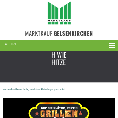
MARKTKAUF
GELSENKIRCHEN
H WIE HITZE
H WIE
HITZE
Wenn das Feuer lacht, wird das Fleisch gar gemacht!