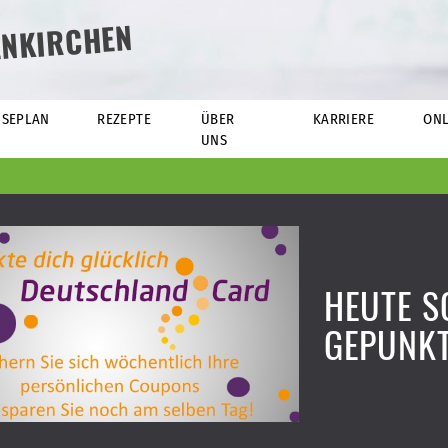
ENKIRCHEN
ISEPLAN
REZEPTE
ÜBER
KARRIERE
ONL
UNS
HEUTE 
GEPUNK