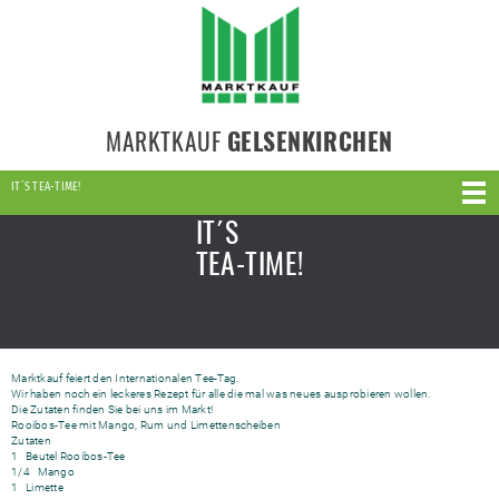
MARKTKAUF
GELSENKIRCHEN
IT´S TEA-TIME!
IT´S
TEA-TIME!
Marktkauf feiert den Internationalen Tee-Tag.
Wir haben noch ein leckeres Rezept für alle die mal was neues ausprobieren wollen.
Die Zutaten finden Sie bei uns im Markt!
Rooibos-Tee mit Mango, Rum und Limettenscheiben
Zutaten
1 Beutel Rooibos-Tee
1/4 Mango
1 Limette