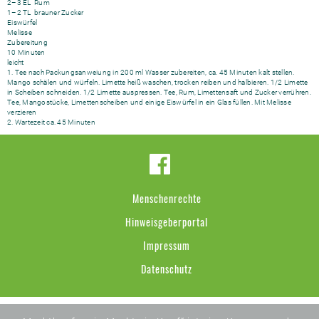
2–3 EL Rum
1–2 TL brauner Zucker
Eiswürfel
Melisse
Zubereitung
10 Minuten
leicht
1. Tee nach Packungsanweiung in 200 ml Wasser zubereiten, ca. 45 Minuten kalt stellen.
Mango schälen und würfeln. Limette heiß waschen, trocken reiben und halbieren. 1/2 Limette
in Scheiben schneiden. 1/2 Limette auspressen. Tee, Rum, Limettensaft und Zucker verrühren.
Tee, Mangostücke, Limettenscheiben und einige Eiswürfel in ein Glas füllen. Mit Melisse
verzieren
2. Wartezeit ca. 45 Minuten
Menschenrechte
Hinweisgeberportal
Impressum
Datenschutz