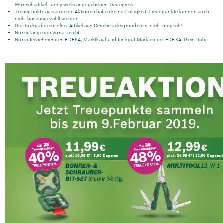
Wunschartikel zum jeweils angegebenen Treuepreis.
Treuepunkte aus anderen Aktionen haben keine Gültigkeit. Treuepunkte können auch
nicht bar ausgezahlt werden.
Die Rückgabe einzelner Artikel aus Geschmacksgründen ist nicht möglich!
Nur solange der Vorrat reicht.
Nur in teilnehmenden EDEKA, Marktkauf und trinkgut Märkten der EDEKA Rhein Ruhr.