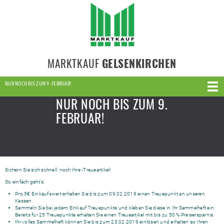
MARKTKAUF
GELSENKIRCHEN
NUR NOCH BIS ZUM 9. FEBRUAR!
NUR NOCH BIS ZUM 9.
FEBRUAR!
Sichern Sie sich schnell noch Ihre -Treueartikel!
So einfach geht‘s:
Pro 5€ Einkaufswert erhalten Sie bis zum 09.02.2019 einen Treuepunkt an unseren
Kassen.
Sammeln Sie bei jedem Einkauf Treuepunkte und kleben Sie diese in Ihr Sammelheft ein.
Bereits für 25 Treuepunkte erhalten Sie einen Treueartikel mit bis zu 50 % Preisersparnis.
Ihr volles Sammelheft können Sie bis zum 23.02.2019 einlösen und erhalten so Ihren