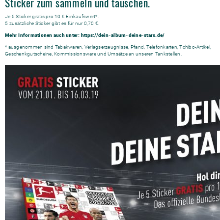
Sticker zum sammeln und tauschen.
Je 5 Sticker gratis pro 10 € Einkaufswert*.
5 zusätzliche Sticker gibt es für nur 0,70 €.
Mehr Informationen auch unter:
https://dein-album-deine-stars.de/
* ausgenommen sind Tabakwaren, Verlagserzeugnisse, Pfand, Telefonkarten, Tchibo-Artikel,
Geschenkgutscheine, Kommissionsware und Umsätze an unseren Tankstellen.