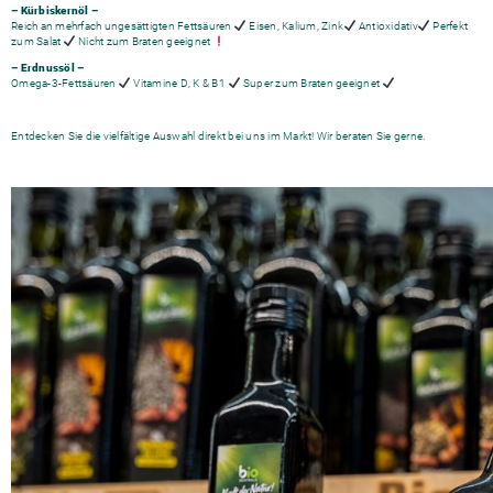
– Kürbiskernöl –
Reich an mehrfach ungesättigten Fettsäuren
Eisen, Kalium, Zink
Antioxidativ
Perfekt
zum Salat
Nicht zum Braten geeignet
– Erdnussöl –
Omega-3-Fettsäuren
Vitamine D, K & B1
Super zum Braten geeignet
Entdecken Sie die vielfältige Auswahl direkt bei uns im Markt! Wir beraten Sie gerne.