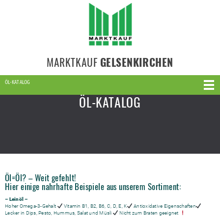
MARKTKAUF
GELSENKIRCHEN
ÖL-KATALOG
ÖL-KATALOG
Öl=Öl? – Weit gefehlt!
Hier einige nahrhafte Beispiele aus unserem Sortiment:
– Leinöl –
Hoher Omega-3-Gehalt
Vitamin B1, B2, B6, C, D, E, K
Antioxidative Eigenschaften
Lecker in Dips, Pesto, Hummus, Salat und Müsli
Nicht zum Braten geeignet