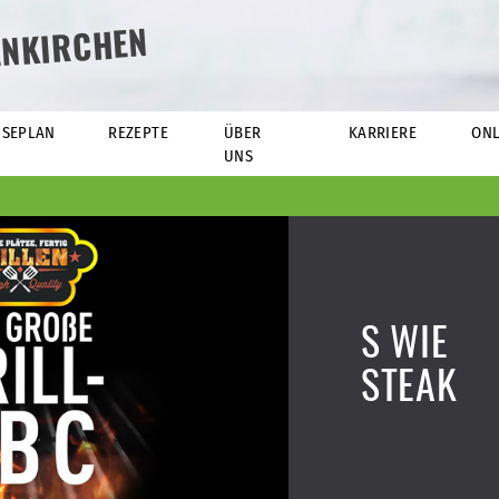
ENKIRCHEN
ISEPLAN
REZEPTE
ÜBER
KARRIERE
ONL
UNS
S WIE
STEAK