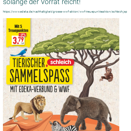
solange der Vorrat reicht!
https://www.edeka.de/nachhaltigkeit/grosse-wwf-aktion/wwf-treuepunkteaktion/schleich.jsp