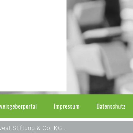
weisgeberportal
Impressum
Datenschutz
est Stiftung & Co. KG .