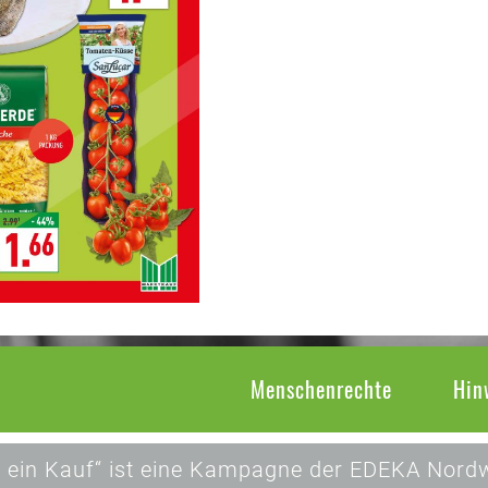
Menschenrechte
Hin
 ein Kauf“ ist eine Kampagne der EDEKA Nordw