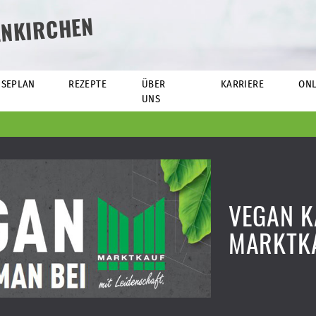
ENKIRCHEN
ISEPLAN
REZEPTE
ÜBER
KARRIERE
ONL
UNS
VEGAN K
MARKTK