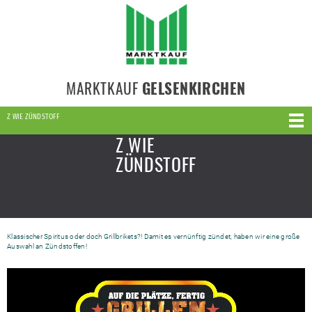
MARKTKAUF
GELSENKIRCHEN
Z WIE ZÜNDSTOFF
Z WIE
ZÜNDSTOFF
Klassischer Spiritus oder doch Grillbrikets?! Damit es vernünftig zündet, haben wir eine große
Auswahl an Zündstoffen!